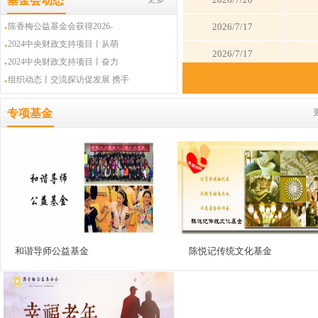
基金会动态
.
2026/7/17
陈香梅公益基金会获得2026-
.
2024中央财政支持项目丨从萌
2026/7/17
.
2024中央财政支持项目丨奋力
.
2026/7/9
组织动态丨交流探访促发展 携手
2026/7/9
专项基金
2026/7/9
2026/7/9
2026/7/9
2026/7/9
2026/7/9
和谐导师公益基金
陈悦记传统文化基金
2026/7/24
2026/7/20