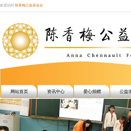
欢迎访问
陈香梅公益基金会
网站首页
资讯中心
爱心捐赠
公益