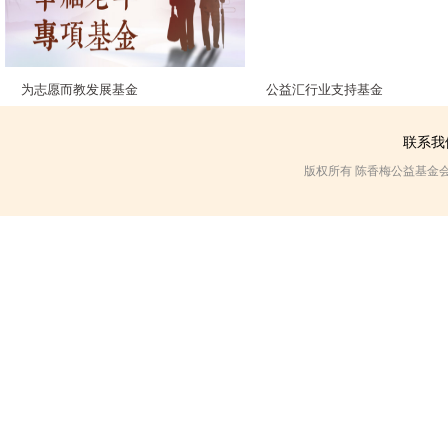
2026/7/20
2026/7/20
为志愿而教发展基金
公益汇行业支持基金
2026/7/20
2026/7/20
联系我
2026/7/17
版权所有 陈香梅公益基金
2026/7/17
2026/7/9
2026/7/9
2026/7/9
2026/7/9
2026/7/9
2026/7/9