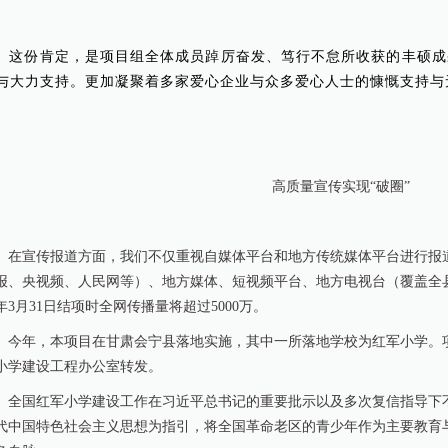
这份肯定，是项目组全体成员踔厉奋发、笃行不怠所收获的丰硕成
与大力支持。更加凝聚着多家爱心企业与众多爱心人士的慷慨支持与
高质量宣传实现“破圈”
在宣传报道方面，我们不仅重视自媒体平台和地方传统媒体平台进行报
报、央视频、人民网等）、地方媒体、短视频平台、地方电视台（覆盖全县
5年3月31日结项时全网传播量将超过5000万。
今年，本项目在甘肃会宁县落地实施，其中一所落地学校为红军小学。
小学建设工程办公室转发。
全国红军小学建设工作在习近平总书记的重要批示以及多次复信指导下
代中国特色社会主义思想为指引，将全国革命老区的青少年作为主要教育