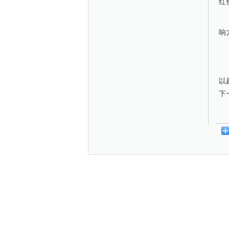
红
响
以
下