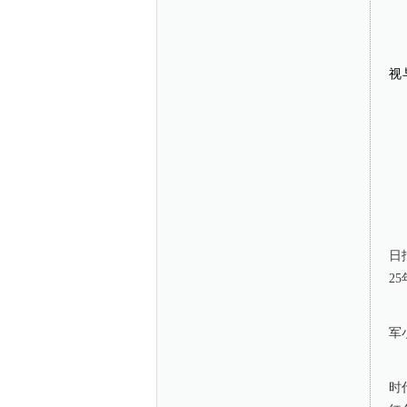
视
日
2
军
时