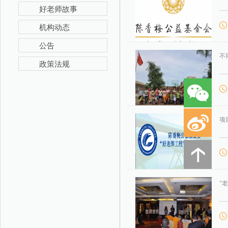
好老师故事
....
机构动态
公告
不
政策法规
....
项
....
“
....