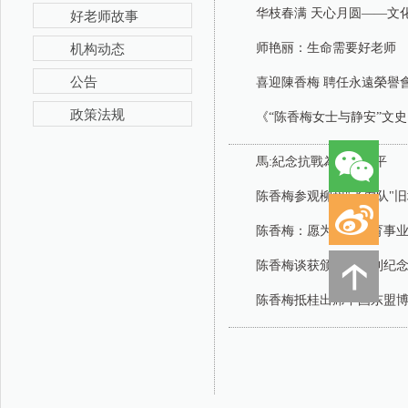
华枝春满 天心月圆——文
好老师故事
师艳丽：生命需要好老师
机构动态
公告
喜迎陳香梅 聘任永遠榮譽
政策法规
《“陈香梅女士与静安”文
馬:紀念抗戰為促進和平
陈香梅参观柳州"飞虎队"
陈香梅：愿为中国教育事
陈香梅谈获颁抗战胜利纪念
陈香梅抵桂出席中国东盟博