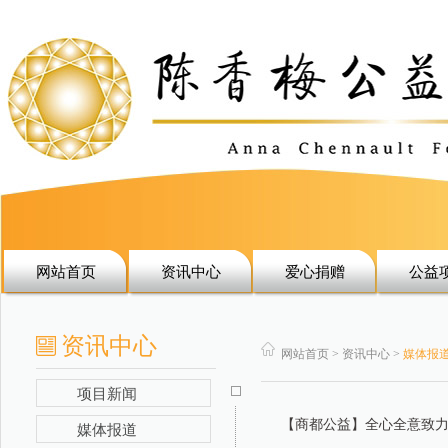
网站首页
资讯中心
爱心捐赠
公益
资讯中心
网站首页 > 资讯中心 >
媒体报
项目新闻
【商都公益】全心全意致
媒体报道